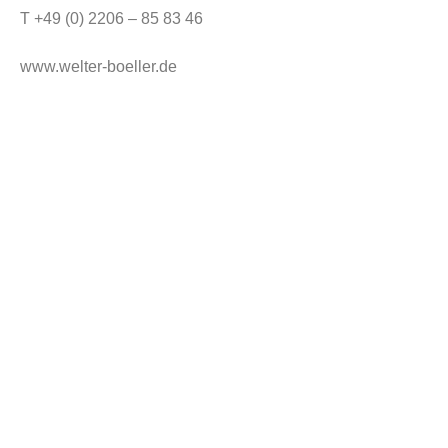
T +49 (0) 2206 – 85 83 46
info@welter-boeller.de
www.welter-boeller.de
BWB Konzept
Ausbildungsstätten
Team
Therapeutenliste
Terminübersicht
Anfahrten
Impressum
Datenschutzerklärung