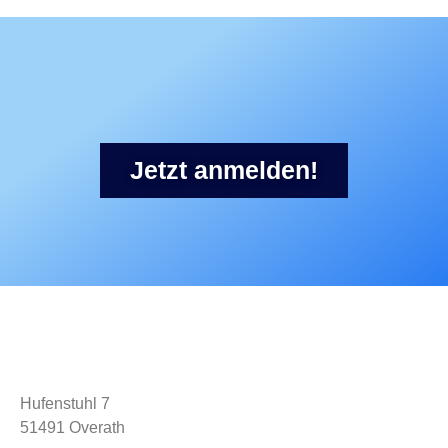
Jetzt anmelden!
Fachschule für Osteopathische
Pferde- und Hundetherapie
Barbara Welter-Böller
Hufenstuhl 7
51491 Overath