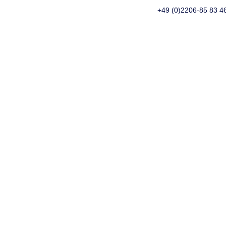
Home
E-mail
+49 (0)2206-85 83 4
ster