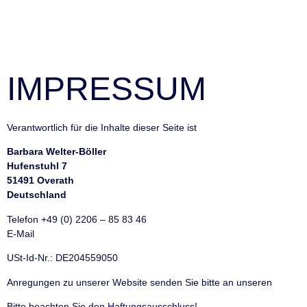
IMPRESSUM
Verantwortlich für die Inhalte dieser Seite ist
Barbara Welter-Böller
Hufenstuhl 7
51491 Overath
Deutschland
Telefon +49 (0) 2206 – 85 83 46
E-Mail
info@welter-boeller.de
USt-Id-Nr.: DE204559050
Anregungen zu unserer Website senden Sie bitte an unseren
Webma
Bitte beachten Sie den
Haftungsausschluss
!